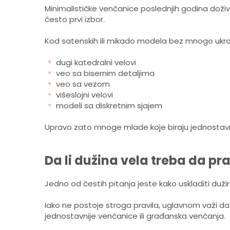
Minimalističke venčanice poslednjih godina doživ
često prvi izbor.
Kod satenskih ili mikado modela bez mnogo ukra
dugi katedralni velovi
veo sa bisernim detaljima
veo sa vezom
višeslojni velovi
modeli sa diskretnim sjajem
Upravo zato mnoge mlade koje biraju jednostavn
Da li dužina vela treba da pr
Jedno od čestih pitanja jeste kako uskladiti du
Iako ne postoje stroga pravila, uglavnom važi da du
jednostavnije venčanice ili građanska venčanja.