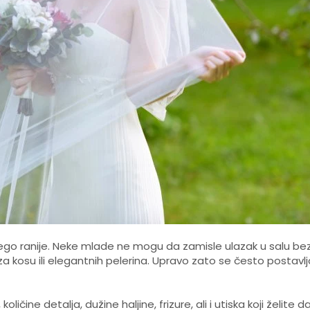
o ranije. Neke mlade ne mogu da zamisle ulazak u salu bez 
za kosu ili elegantnih pelerina. Upravo zato se često postavlja
ličine detalja, dužine haljine, frizure, ali i utiska koji želite