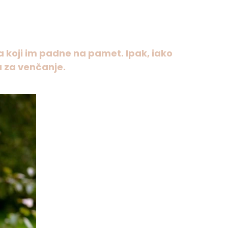
a koji im padne na pamet. Ipak, iako
a za venčanje.