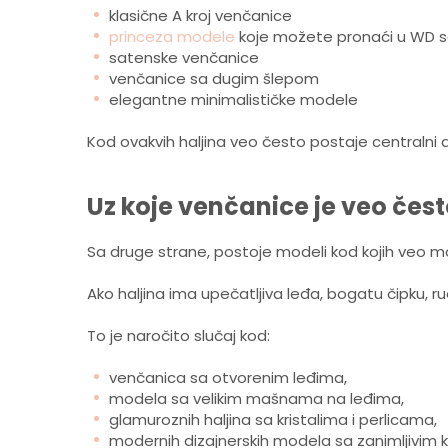
klasične A kroj venčanice
princeza modele
koje možete pronaći u WD s
satenske venčanice
venčanice sa dugim šlepom
elegantne minimalističke modele
Kod ovakvih haljina veo često postaje centralni d
Uz koje venčanice je veo čes
Sa druge strane, postoje modeli kod kojih veo m
Ako haljina ima upečatljiva leđa, bogatu čipku, ru
To je naročito slučaj kod:
venčanica sa otvorenim leđima,
modela sa velikim mašnama na leđima,
glamuroznih haljina sa kristalima i perlicama,
modernih dizajnerskih modela sa zanimljivim 