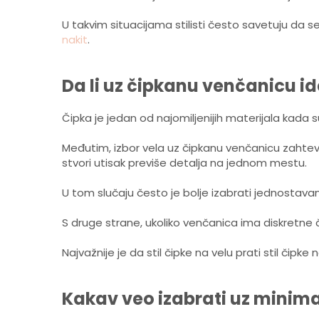
U takvim situacijama stilisti često savetuju da s
nakit
.
Da li uz čipkanu venčanicu i
Čipka je jedan od najomiljenijih materijala kada s
Međutim, izbor vela uz čipkanu venčanicu zahte
stvori utisak previše detalja na jednom mestu.
U tom slučaju često je bolje izabrati jednostavan
S druge strane, ukoliko venčanica ima diskretn
Najvažnije je da stil čipke na velu prati stil čipk
Kakav veo izabrati uz minima