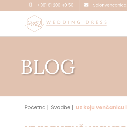
+381 61 200 40 50
Salonvencanic
BLOG
Početna
Svadbe
Uz koju venčanicu i