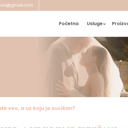
a.wd@gmail.com
Početna
Usluge
Proizv
de veo, a uz koju je suvišan?