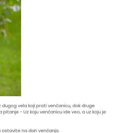
dugog vela koji prati venčanicu, dok druge
 pitanje - Uz koju venčanicu ide veo, a uz koju je
 da ostavite na dan venčanja.