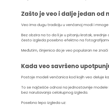
Zašto je veo i dalje jedan o
Veo ima dugu tradiciju u venčanoj modi i mnoge
Bez obzira na to da li je u pitanju kratak, srednj
često izgleda posebno efektno na fotografijama
Međutim, činjenica da je veo popularan ne znač
Kada veo savršeno upotpunj
Postoje modeli venčanica kod kojih veo deluje ka
To se najčešće odnosi na jednostavnije modele b
bez narušavanja celokupnog izgleda.
Posebno lepo izgleda uz: