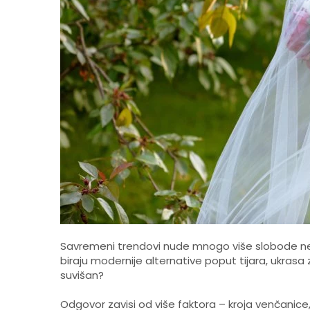
Savremeni trendovi nude mnogo više slobode neg
biraju modernije alternative poput tijara, ukrasa 
suvišan?
Odgovor zavisi od više faktora – kroja venčanice, ko