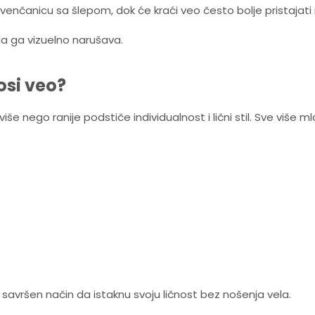
 venčanicu sa šlepom, dok će kraći veo često bolje pristajat
e da ga vizuelno narušava.
osi veo?
nego ranije podstiče individualnost i lični stil. Sve više m
savršen način da istaknu svoju ličnost bez nošenja vela.