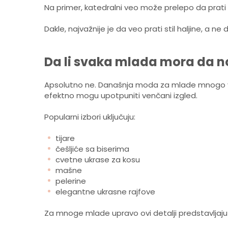
Na primer, katedralni veo može prelepo da prati
Dakle, najvažnije je da veo prati stil haljine, a n
Da li svaka mlada mora da n
Apsolutno ne. Današnja moda za mlade mnogo više 
efektno mogu upotpuniti venčani izgled.
Popularni izbori uključuju:
tijare
češljiće sa biserima
cvetne ukrase za kosu
mašne
pelerine
elegantne ukrasne rajfove
Za mnoge mlade upravo ovi detalji predstavljaju 