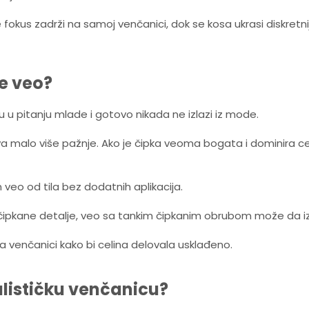
e fokus zadrži na samoj venčanici, dok se kosa ukrasi diskre
de veo?
u u pitanju mlade i gotovo nikada ne izlazi iz mode.
va malo više pažnje. Ako je čipka veoma bogata i dominira
 veo od tila bez dodatnih aplikacija.
e čipkane detalje, veo sa tankim čipkanim obrubom može da 
e na venčanici kako bi celina delovala usklađeno.
lističku venčanicu?