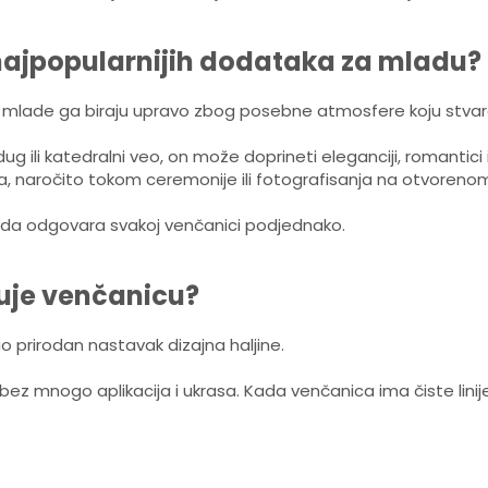
d najpopularnijih dodataka za mladu?
 mlade ga biraju upravo zbog posebne atmosfere koju stvar
e dug ili katedralni veo, on može doprineti eleganciji, romant
, naročito tokom ceremonije ili fotografisanja na otvoreno
i da odgovara svakoj venčanici podjednako.
uje venčanicu?
o prirodan nastavak dizajna haljine.
ez mnogo aplikacija i ukrasa. Kada venčanica ima čiste lini