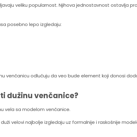
ljavaju veliku popularnost. Njihova jednostavnost ostavlja p
sa posebno lepo izgledaju:
u venčanicu odlučuju da veo bude element koji donosi doda
ati dužinu venčanice?
žinu vela sa modelom venčanice.
ži velovi najbolje izgledaju uz formalnije i raskošnije modele,