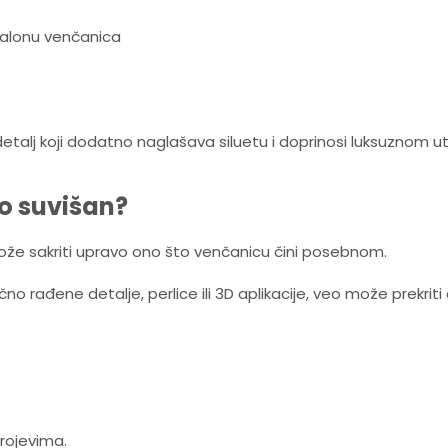
alonu venčanica
etalj koji dodatno naglašava siluetu i doprinosi luksuznom ut
to suvišan?
ože sakriti upravo ono što venčanicu čini posebnom.
čno rađene detalje, perlice ili 3D aplikacije, veo može prekriti
krojevima.