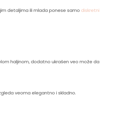
tnijim detaljima ili mlada ponese samo
diskretni
 celom haljinom, dodatno ukrašen veo može da
izgleda veoma elegantno i skladno.