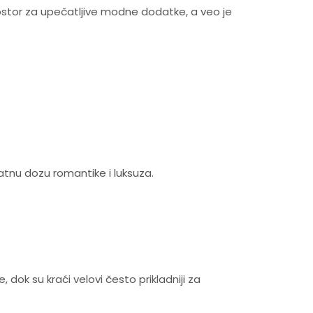
rostor za upečatljive modne dodatke, a veo je
tnu dozu romantike i luksuza.
 dok su kraći velovi često prikladniji za