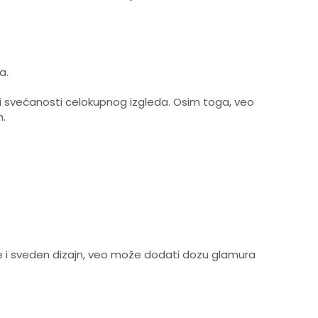
a.
ici i svečanosti celokupnog izgleda. Osim toga, veo
m.
je i sveden dizajn, veo može dodati dozu glamura