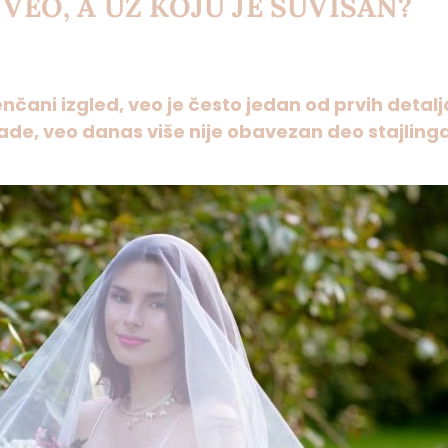
VEO, A UZ KOJU JE SUVIŠAN?
čani izgled, veo je često jedan od prvih detalj
de, veo danas više nije obavezan deo stajling