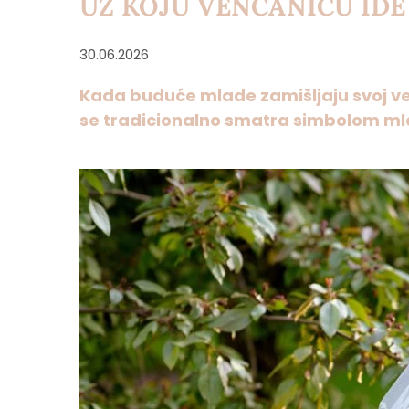
UZ KOJU VENČANICU IDE 
30.06.2026
Kada buduće mlade zamišljaju svoj ven
se tradicionalno smatra simbolom mla