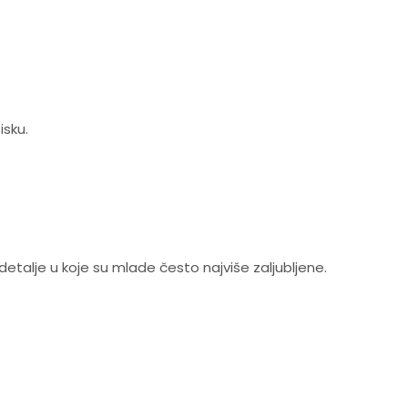
isku.
 detalje u koje su mlade često najviše zaljubljene.