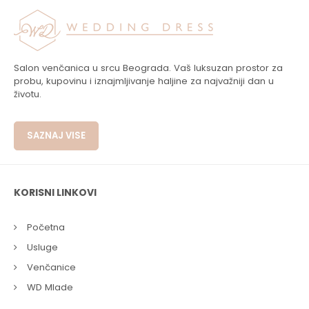
Salon venčanica u srcu Beograda. Vaš luksuzan prostor za
probu, kupovinu i iznajmljivanje haljine za najvažniji dan u
životu.
SAZNAJ VISE
KORISNI LINKOVI
Početna
Usluge
Venčanice
WD Mlade