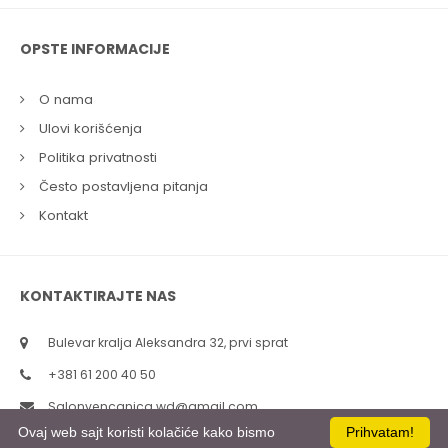
OPSTE INFORMACIJE
O nama
Ulovi korišćenja
Politika privatnosti
Često postavljena pitanja
Kontakt
KONTAKTIRAJTE NAS
Bulevar kralja Aleksandra 32, prvi sprat
+381 61 200 40 50
Salonvencanica.wd@gmail.com
Ovaj web sajt koristi kolačiće kako bismo
Prihvatam!