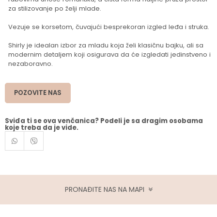
za stilizovanje po želji mlade.
Vezuje se korsetom, čuvajući besprekoran izgled leđa i struka.
Shirly je idealan izbor za mladu koja želi klasičnu bajku, ali sa
modernim detaljem koji osigurava da će izgledati jedinstveno i
nezaboravno.
POZOVITE NAS
Sviđa ti se ova venčanica? Podeli je sa dragim osobama
koje treba da je vide.
PRONAĐITE NAS NA MAPI