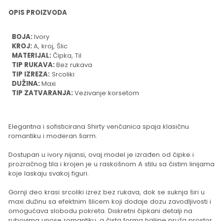
OPIS PROIZVODA
BOJA:
Ivory
KROJ:
A, kroj, Šlic
MATERIJAL:
Čipka, Til
TIP RUKAVA:
Bez rukava
TIP IZREZA:
Srcoliki
DUŽINA:
Maxi
TIP ZATVARANJA:
Vezivanje korsetom
Elegantna i sofisticirana Shirty venčanica spaja klasičnu
romantiku i moderan šarm.
Dostupan u ivory nijansi, ovaj model je izrađen od čipke i
prozračnog tila i krojen je u raskošnom A stilu sa čistim linijama
koje laskaju svakoj figuri.
Gornji deo krasi srcoliki izrez bez rukava, dok se suknja širi u
maxi dužinu sa efektnim šlicem koji dodaje dozu zavodljivosti i
omogućava slobodu pokreta. Diskretni čipkani detalji na
rubovima unose romantiku, a čista forma haljine pruža prostor