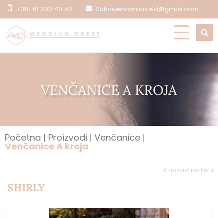
+381 61 200 40 50
Salonvencanica.wd@gmail.com
VENČANICE A KROJA
Početna
Proizvodi
Venčanice
Venčanice A kroja
nazad na listu
SHIRLY